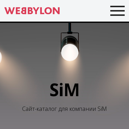
SiM
Сайт-каталог для компании SiM